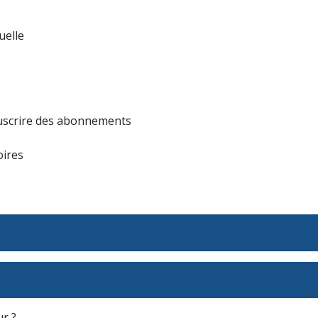
uelle
souscrire des abonnements
oires
r ?