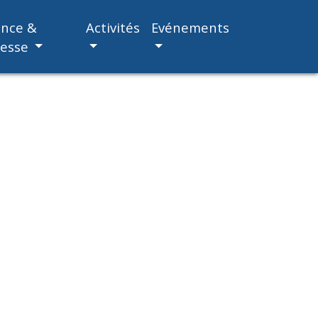
ance &
Activités
Evénements
nesse