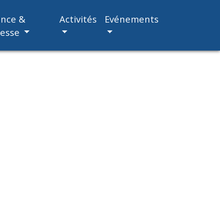
ance &
Activités
Evénements
nesse