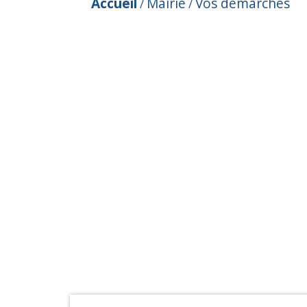
Accueil
Mairie
Vos démarches
/
/