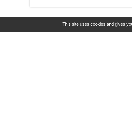
This site uses cookies and gives you
Horaires/Contacts
Commune de Barjouville
1, rue Jean Moulin
28630 Barjouville - FRANCE
+33 2 37 34 30 04
Contact par formulaire