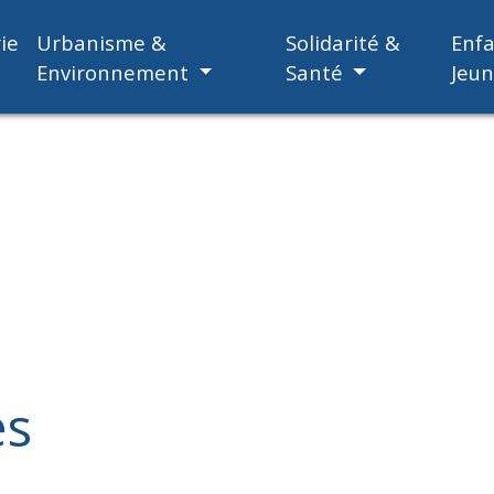
ie
Urbanisme &
Solidarité &
Enf
Environnement
Santé
Jeu
es