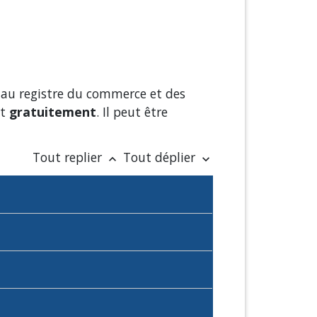
n au registre du commerce et des
t
gratuitement
. Il peut être
Tout replier
Tout déplier
keyboard_arrow_up
keyboard_arrow_down