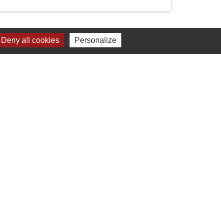
Deny all cookies
Personalize
Liens
Chartres Métropole
Conseil Départemental
Préfecture d'Eure-et-Loir
Filibus
Service-public