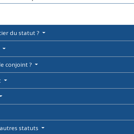
ier du statut ?
?
le conjoint ?
t
 autres statuts