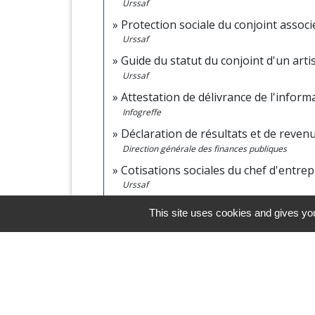
Urssaf
Protection sociale du conjoint assoc
Urssaf
Guide du statut du conjoint d'un art
Urssaf
Attestation de délivrance de l'infor
Infogreffe
Déclaration de résultats et de reven
Direction générale des finances publiques
Cotisations sociales du chef d'entre
Urssaf
Centre de gestion agréé (CGA)
open_in_new
This site uses cookies and gives you
Ministère chargé des finances
Le statut de collaborateur d'exploita
Caisse centrale de la mutualité sociale agricole 