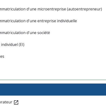
'immatriculation d'une microentreprise (autoentrepreneur)
immatriculation d'une entreprise individuelle
immatriculation d'une société
individuel (EI)
des
borateur
open_in_new