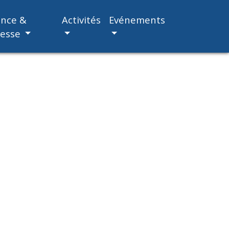
ance &
Activités
Evénements
nesse