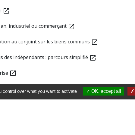
ié
open_in_new
isan, industriel ou commerçant
open_in_new
mation au conjoint sur les biens communs
open_in_new
us des indépendants : parcours simplifié
open_in_new
prise
open_in_new
 control over what you want to activate
OK, accept all
tion ou d'entreprise agricole
open_in_new
(MSA)