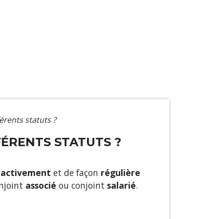
érents statuts ?
FÉRENTS STATUTS ?
z
activement
et de façon
régulière
onjoint
associé
ou conjoint
salarié
.