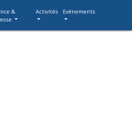
ance &
Activités
Evénements
nesse