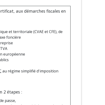
tificat, aux démarches fiscales en
ique et territoriale (CVAE et CFE), de
taxe foncière
treprise
 TVA
on européenne
blics
C
au régime simplifié d'imposition
n 2 étapes :
 de passe,