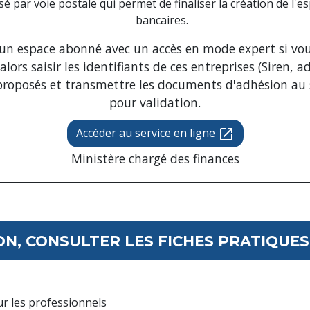
sé par voie postale qui permet de finaliser la création de l'
bancaires.
r un espace abonné avec un accès en mode expert si vo
alors saisir les identifiants de ces entreprises (Siren, 
s proposés et transmettre les documents d'adhésion au 
pour validation.
Accéder au service en ligne
open_in_new
Ministère chargé des finances
N, CONSULTER LES FICHES PRATIQUES 
ur les professionnels