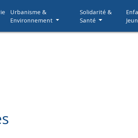
ie
Urbanisme &
Solidarité &
Enf
Environnement
Santé
Jeu
es