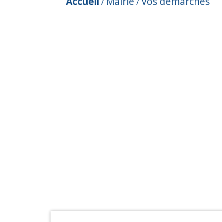
Accueil
Mairie
Vos démarches
/
/