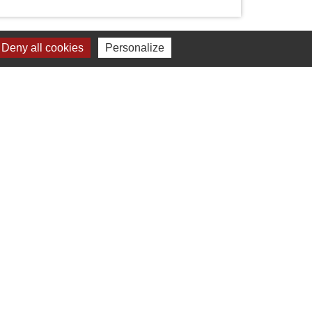
Deny all cookies
Personalize
Liens
Chartres Métropole
Conseil Départemental
Préfecture d'Eure-et-Loir
Filibus
Service-public