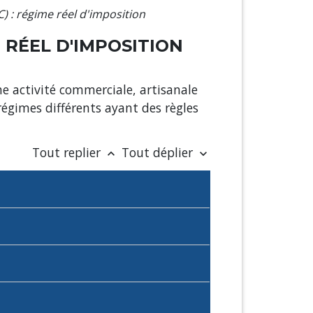
) : régime réel d'imposition
 RÉEL D'IMPOSITION
ne activité commerciale, artisanale
 régimes différents ayant des règles
Tout replier
Tout déplier
keyboard_arrow_up
keyboard_arrow_down