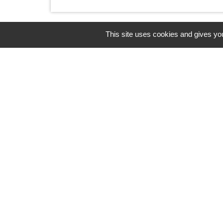
This site uses cookies and gives you
Horaires/Contacts
Commune de Barjouville
1, rue Jean Moulin
28630 Barjouville - FRANCE
+33 2 37 34 30 04
Contact par formulaire