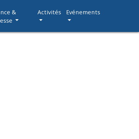
ance &
Activités
Evénements
nesse