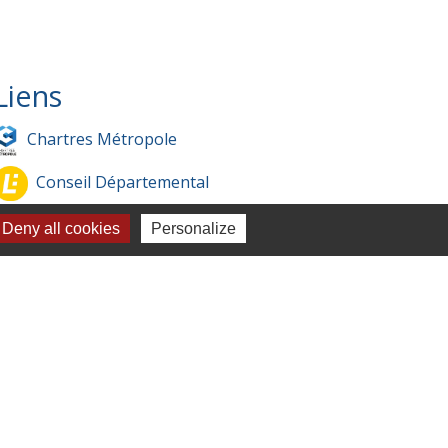
Liens
Chartres Métropole
Conseil Départemental
Préfecture d'Eure-et-Loir
Deny all cookies
Personalize
Filibus
Service-public