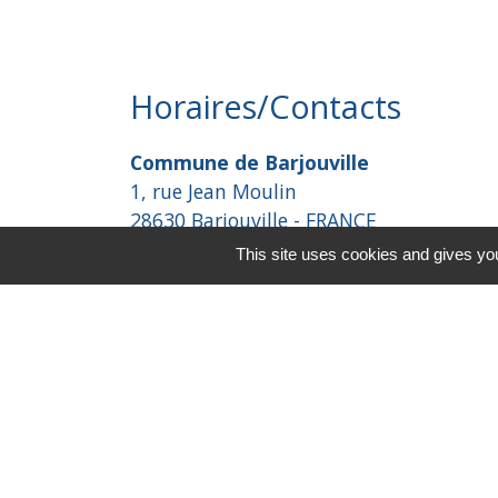
Horaires/Contacts
Commune de Barjouville
1, rue Jean Moulin
28630 Barjouville - FRANCE
+33 2 37 34 30 04
This site uses cookies and gives you
Contact par formulaire
-
Mentions légales
Politique de confidential