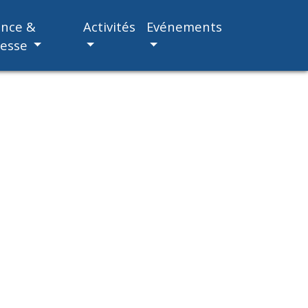
ance &
Activités
Evénements
nesse