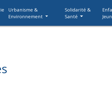
ie
Urbanisme &
Solidarité &
Enf
Environnement
Santé
Jeu
es