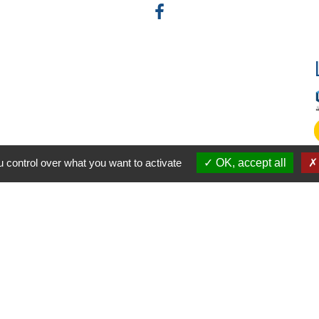
 control over what you want to activate
OK, accept all
-
-
-
ité
Accessibilité
Plan du site
Gestion des cookies
Site créé en partenariat avec Réseau des Communes