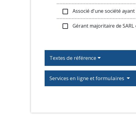
Associé d'une société ayant 
check_box_outline_blank
Gérant majoritaire de SARL 
check_box_outline_blank
Textes de référence
Services en ligne et formulaires