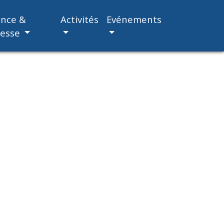
ance &
Activités
Evénements
nesse