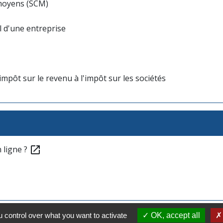
e moyens (SCM)
l d'une entreprise
impôt sur le revenu à l'impôt sur les sociétés
 ligne ?
open_in_new
 control over what you want to activate
OK, accept all