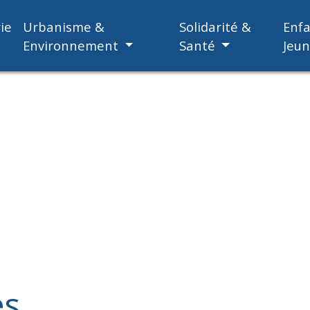
ie
Urbanisme &
Solidarité &
Enf
Environnement
Santé
Jeu
es