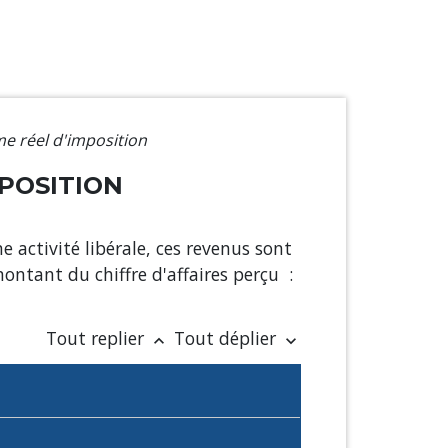
e réel d'imposition
MPOSITION
 activité libérale, ces revenus sont
ntant du chiffre d'affaires perçu :
Tout replier
Tout déplier
keyboard_arrow_up
keyboard_arrow_down