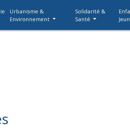
ie
Urbanisme &
Solidarité &
Enf
Environnement
Santé
Jeu
es