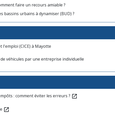
: comment faire un recours amiable ?
es bassins urbains à dynamiser (BUD) ?
et l'emploi (CICE) à Mayotte
on de véhicules par une entreprise individuelle
impôts : comment éviter les erreurs ?
open_in_new
se
open_in_new