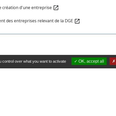
de création d'une entreprise
open_in_new
ent des entreprises relevant de la DGE
open_in_new
 control over what you want to activate
OK, accept all