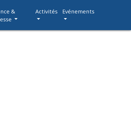
ance &
Activités
Evénements
nesse