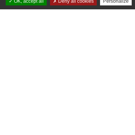
OK, accept all
Deny all cookies
Personalize
Comment faire si...
Ouvrir un commerce
Devenir vendeur à domicile
Signaler une erreur sur cette page
Horaires/Contacts