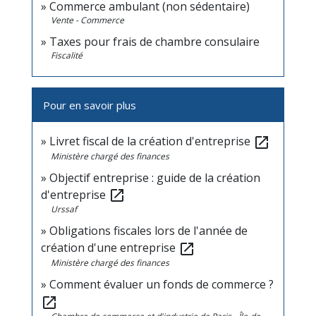
Commerce ambulant (non sédentaire)
Vente - Commerce
Taxes pour frais de chambre consulaire
Fiscalité
Pour en savoir plus
Livret fiscal de la création d'entreprise
open_in_new
Ministère chargé des finances
Objectif entreprise : guide de la création
d'entreprise
open_in_new
Urssaf
Obligations fiscales lors de l'année de
création d'une entreprise
open_in_new
Ministère chargé des finances
Comment évaluer un fonds de commerce ?
open_in_new