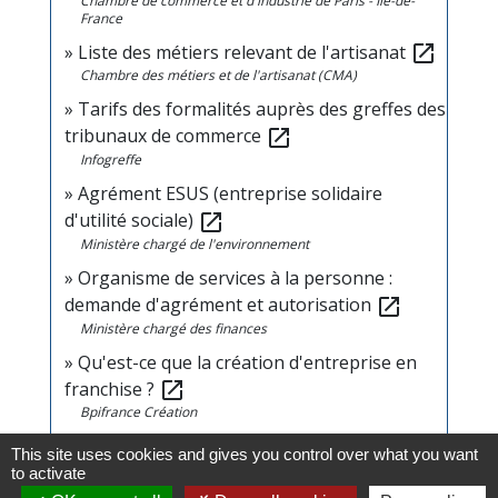
Chambre de commerce et d'industrie de Paris - Île-de-
France
Liste des métiers relevant de l'artisanat
open_in_new
Chambre des métiers et de l'artisanat (CMA)
Tarifs des formalités auprès des greffes des
tribunaux de commerce
open_in_new
Infogreffe
Agrément ESUS (entreprise solidaire
d'utilité sociale)
open_in_new
Ministère chargé de l'environnement
Organisme de services à la personne :
demande d'agrément et autorisation
open_in_new
Ministère chargé des finances
Qu'est-ce que la création d'entreprise en
franchise ?
open_in_new
Bpifrance Création
How to register a foreign company in
This site uses cookies and gives you control over what you want
France?
open_in_new
to activate
Urssaf