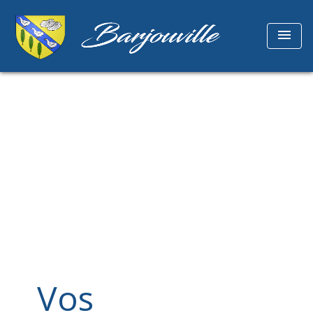
menu
Vos