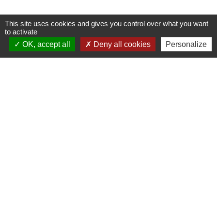
This site uses cookies and gives you control over what you want
to activate
OK, accept all
Deny all cookies
Personalize
Horaires/Contacts
Commune de Barjouville
1, rue Jean Moulin
28630 Barjouville - FRANCE
+33 2 37 34 30 04
Contact par formulaire
Liens
Chartres Métropole
Conseil Départemental