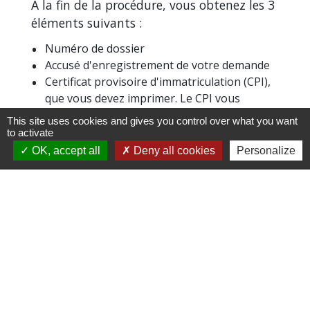
À la fin de la procédure, vous obtenez les 3
éléments suivants :
Numéro de dossier
Accusé d'enregistrement de votre demande
Certificat provisoire d'immatriculation (CPI),
que vous devez imprimer. Le CPI vous
permet de circuler
pendant 1 mois,
This site uses cookies and gives you control over what you want
uniquement en France,
en attendant de
to activate
recevoir votre carte grise.
OK, accept all
Deny all cookies
Personalize
Vous recevrez la carte grise définitive sous
pli sécurisé
à votre domicile dans
un délai
qui peut varier
.
Vous pouvez suivre sur internet l'état
d'avancement de sa fabrication :
SERVICE EN LIGNE
desktop_mac