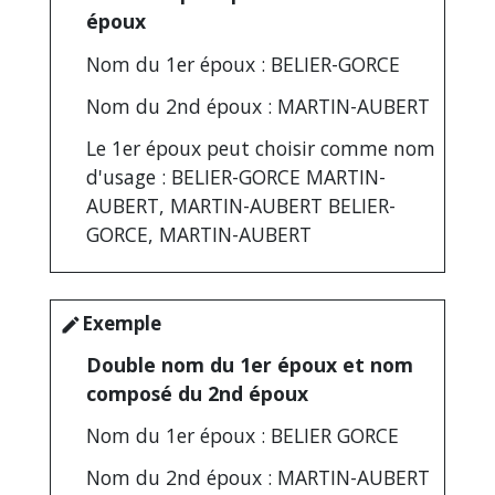
époux
Nom du 1
er
époux : BELIER-GORCE
Nom du 2
nd
époux : MARTIN-AUBERT
Le 1
er
époux peut choisir comme nom
d'usage : BELIER-GORCE MARTIN-
AUBERT, MARTIN-AUBERT BELIER-
GORCE, MARTIN-AUBERT
Exemple
edit
Double nom du 1
er
époux et nom
composé du 2
nd
époux
Nom du 1
er
époux : BELIER GORCE
Nom du 2
nd
époux : MARTIN-AUBERT