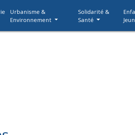
ie
Urbanisme &
Solidarité &
Enf
Environnement
Santé
Jeu
es