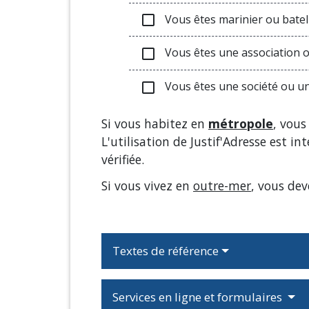
Vous êtes marinier ou batel
check_box_outline_blank
Vous êtes une association o
check_box_outline_blank
Vous êtes une société ou une
check_box_outline_blank
Si vous habitez en
métropole
, vous
L'utilisation de Justif'Adresse est 
vérifiée.
Si vous vivez en
outre-mer
, vous de
Textes de référence
Services en ligne et formulaires