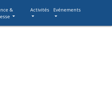
ance &
Activités
Evénements
nesse