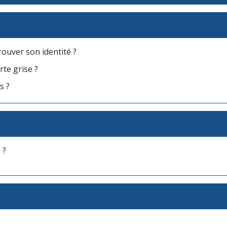
rouver son identité ?
rte grise ?
s ?
 ?