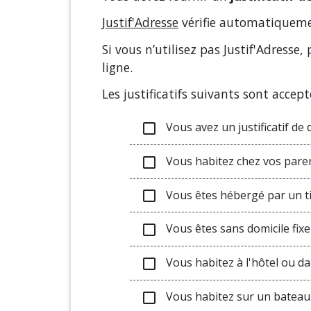
Justif'Adresse
vérifie automatiquemen
Si vous n’utilisez pas Justif'Adresse
ligne.
Les justificatifs suivants sont accept
Vous avez un justificatif de
check_box_outline_blank
Vous habitez chez vos pare
check_box_outline_blank
Vous êtes hébergé par un t
check_box_outline_blank
Vous êtes sans domicile fixe
check_box_outline_blank
Vous habitez à l'hôtel ou d
check_box_outline_blank
Vous habitez sur un bateau 
check_box_outline_blank