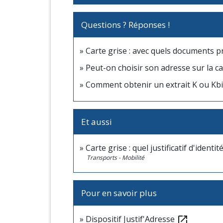
Questions ? Réponses !
Carte grise : avec quels documents p
Peut-on choisir son adresse sur la ca
Comment obtenir un extrait K ou Kbi
Et aussi
Carte grise : quel justificatif d'identité
Transports - Mobilité
Pour en savoir plus
Dispositif Justif'Adresse
open_in_new