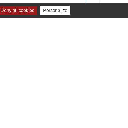
Deny all cookies
Personalize
Signaler une erreur sur cette page
Liens
Chartres Métropole
Conseil Départemental
Préfecture d'Eure-et-Loir