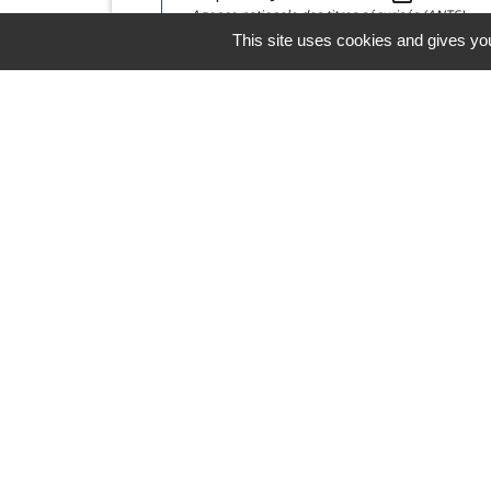
Agence nationale des titres sécurisés (ANTS)
This site uses cookies and gives you
Horaires/Contacts
Commune de Barjouville
1, rue Jean Moulin
28630 Barjouville - FRANCE
+33 2 37 34 30 04