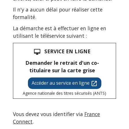
Il n'y a aucun délai pour réaliser cette
formalité.
La démarche est à effectuer en ligne en
utilisant le téléservice suivant :
SERVICE EN LIGNE
desktop_mac
Demander le retrait d'un co-
titulaire sur la carte grise
Accéder au service en ligne
open_in_new
Agence nationale des titres sécurisés (ANTS)
Vous devez vous identifier via
France
Connect
.