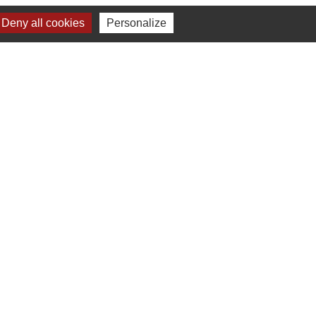
Deny all cookies
Personalize
Liens
Chartres Métropole
Conseil Départemental
Préfecture d'Eure-et-Loir
Filibus
Service-public