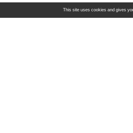
This site uses cookies and gives you
Horaires/Contacts
Commune de Barjouville
1, rue Jean Moulin
28630 Barjouville - FRANCE
+33 2 37 34 30 04
Contact par formulaire
-
Mentions légales
Politique de confidential