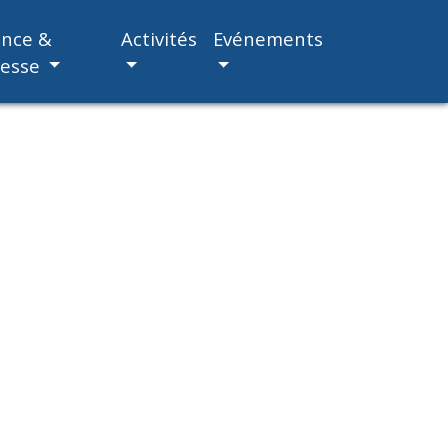
ance &
Activités
Evénements
nesse