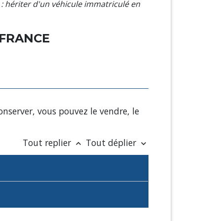
 : hériter d'un véhicule immatriculé en
 FRANCE
onserver, vous pouvez le vendre, le
Tout replier
Tout déplier
keyboard_arrow_up
keyboard_arrow_down