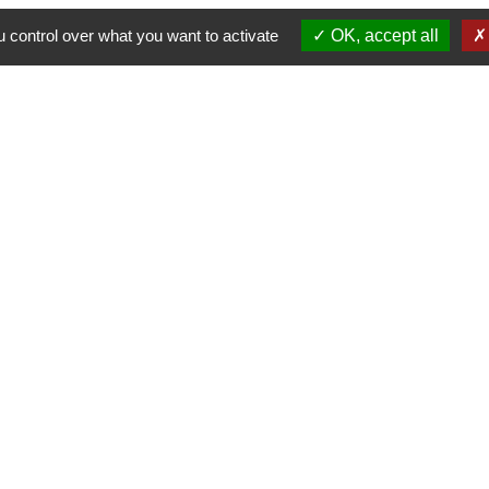
 control over what you want to activate
OK, accept all
-
-
-
ité
Accessibilité
Plan du site
Gestion des cookies