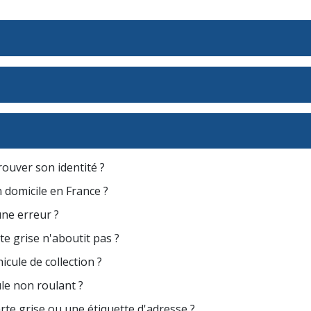
rouver son identité ?
n domicile en France ?
une erreur ?
e grise n'aboutit pas ?
cule de collection ?
le non roulant ?
arte grise ou une étiquette d'adresse ?