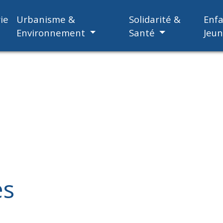
ie
Urbanisme &
Solidarité &
Enf
Environnement
Santé
Jeu
es