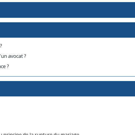
?
'un avocat ?
ce ?
du principe de la rupture du mariage