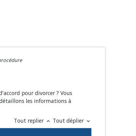
 procédure
'accord pour divorcer ? Vous
détaillons les informations à
Tout replier
Tout déplier
keyboard_arrow_up
keyboard_arrow_down