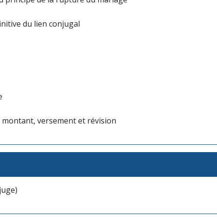
initive du lien conjugal
e
: montant, versement et révision
 juge)