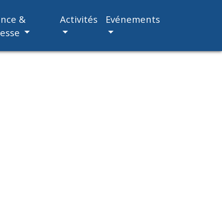
ance &
Activités
Evénements
nesse