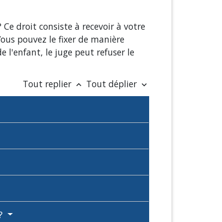
Ce droit consiste à recevoir à votre
Vous pouvez le fixer de manière
e l'enfant, le juge peut refuser le
Tout replier
Tout déplier
keyboard_arrow_up
keyboard_arrow_down
 ?