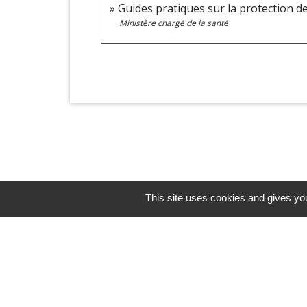
Guides pratiques sur la protection d
Ministère chargé de la santé
This site uses cookies and gives you
Horaires/Contacts
Commune de Barjouville
1, rue Jean Moulin
28630 Barjouville - FRANCE