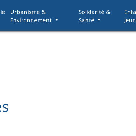
ie
Urbanisme &
Solidarité &
Enf
Environnement
Santé
Jeu
es