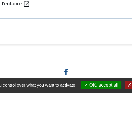
e l'enfance
open_in_new
 control over what you want to activate
OK, accept all