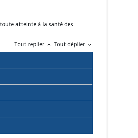
 toute atteinte à la santé des
Tout replier
Tout déplier
keyboard_arrow_up
keyboard_arrow_down