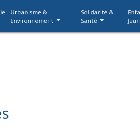
ie
Urbanisme &
Solidarité &
Enf
Environnement
Santé
Jeu
es