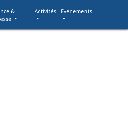
ance &
Activités
Evénements
nesse