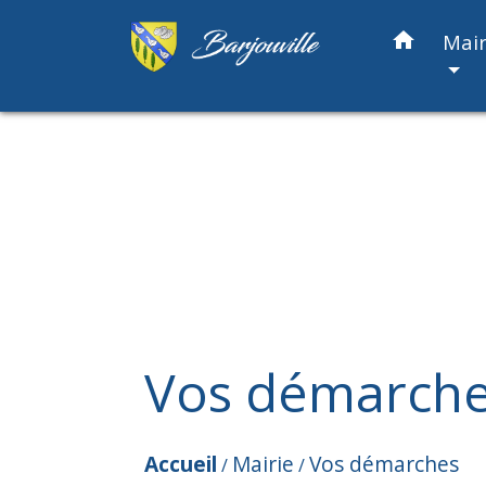
home
Mair
Vos démarch
Accueil
Mairie
Vos démarches
/
/