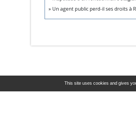
Un agent public perd-il ses droits à
This site uses cookies and gives you
Horaires/Contacts
Commune de Barjouville
1, rue Jean Moulin
28630 Barjouville - FRANCE