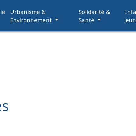
ie
Urbanisme &
Solidarité &
Enf
Environnement
Santé
Jeu
es