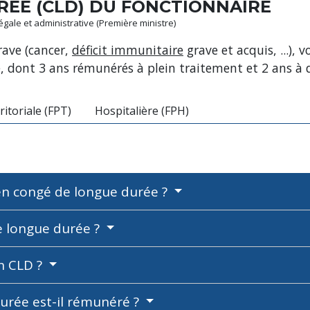
ÉE (CLD) DU FONCTIONNAIRE
légale et administrative (Première ministre)
rave (cancer,
déficit immunitaire
grave et acquis, ...),
dont 3 ans rémunérés à plein traitement et 2 ans à 
ritoriale (FPT)
Hospitalière (FPH)
en congé de longue durée ?
e longue durée ?
n CLD ?
rée est-il rémunéré ?