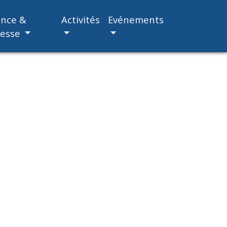
ance &
Activités
Evénements
nesse