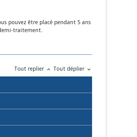
 vous pouvez être placé pendant 5 ans
demi-traitement.
Tout replier
Tout déplier
keyboard_arrow_up
keyboard_arrow_down