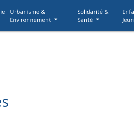
ie
Urbanisme &
Solidarité &
Enf
Environnement
Santé
Jeu
es