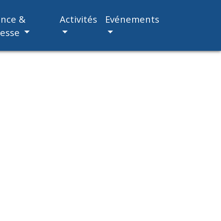
ance &
Activités
Evénements
nesse