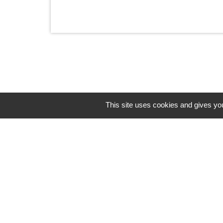
This site uses cookies and gives you
Horaires/Contacts
Commune de Barjouville
1, rue Jean Moulin
28630 Barjouville - FRANCE
+33 2 37 34 30 04
Contact par formulaire