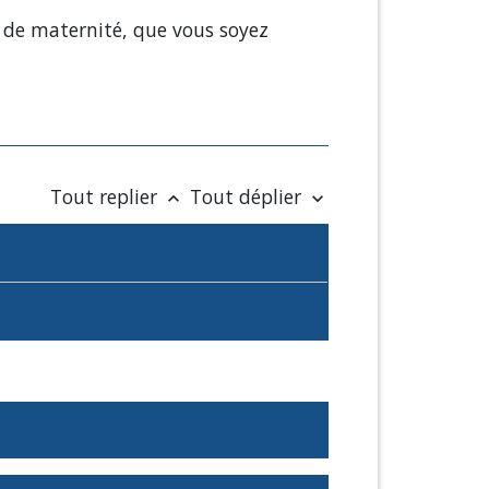
é de maternité, que vous soyez
Tout replier
Tout déplier
keyboard_arrow_up
keyboard_arrow_down