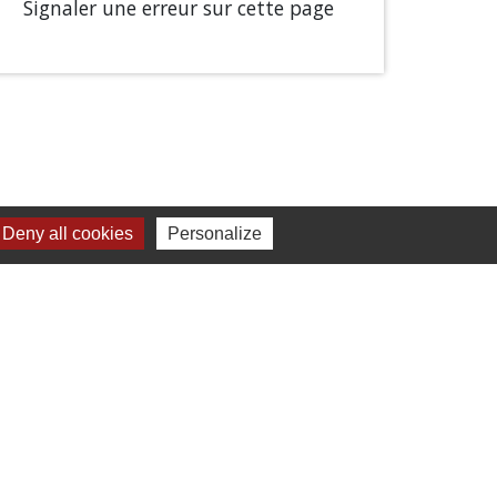
Signaler une erreur sur cette page
Deny all cookies
Personalize
Liens
Chartres Métropole
Conseil Départemental
Préfecture d'Eure-et-Loir
Filibus