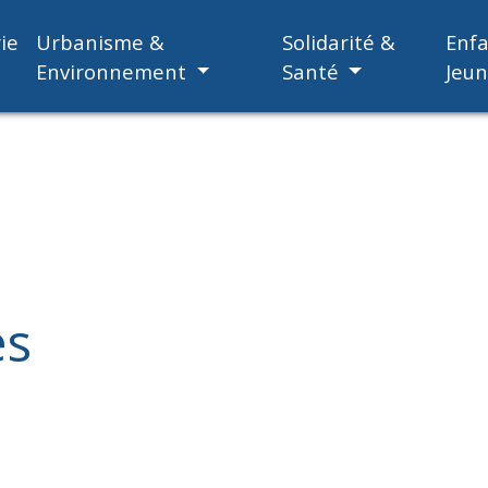
ie
Urbanisme &
Solidarité &
Enf
Environnement
Santé
Jeu
es