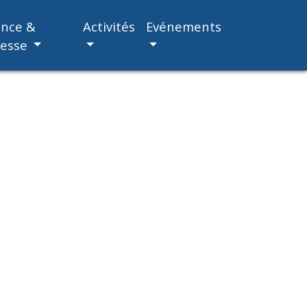
ance &
Activités
Evénements
nesse