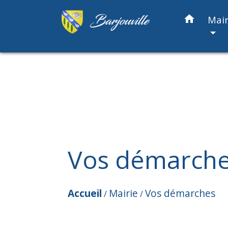
home
Mair
Vos démarch
Accueil
Mairie
Vos démarches
/
/