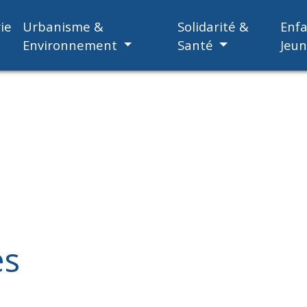
ie
Urbanisme &
Solidarité &
Enf
Environnement
Santé
Jeu
es