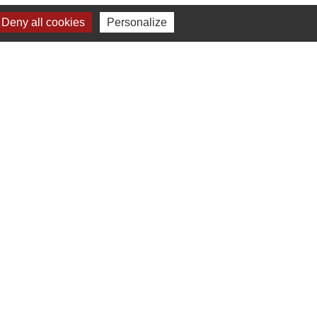
Deny all cookies
Personalize
Liens
Chartres Métropole
Conseil Départemental
Préfecture d'Eure-et-Loir
Filibus
Service-public