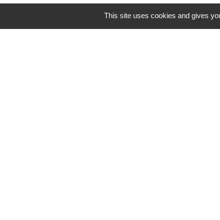
This site uses cookies and gives you
Horaires/Contacts
Commune de Barjouville
1, rue Jean Moulin
28630 Barjouville - FRANCE
+33 2 37 34 30 04
Contact par formulaire
-
Mentions légales
Politique de confidential