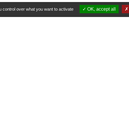
 control over what you want to activate
OK, accept all
-
-
-
ité
Accessibilité
Plan du site
Gestion des cookies