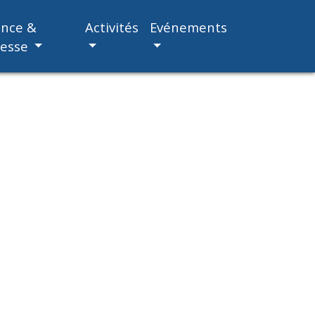
ance &
Activités
Evénements
nesse