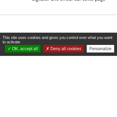
This site uses cookies and gives you control over what you want
to activate
OK, accept all
Deny all cookies
Personalize
Horaires/Contacts
Commune de Barjouville
1, rue Jean Moulin
28630 Barjouville - FRANCE
+33 2 37 34 30 04
Contact par formulaire