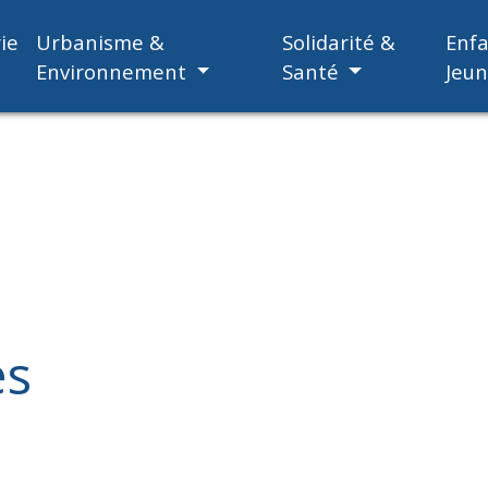
ie
Urbanisme &
Solidarité &
Enf
Environnement
Santé
Jeu
es