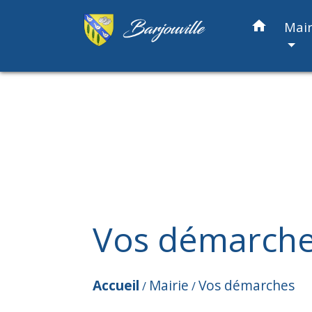
home
Mair
Vos démarch
Accueil
Mairie
Vos démarches
/
/