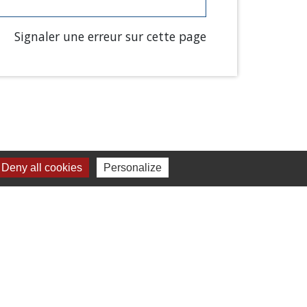
Signaler une erreur sur cette page
Deny all cookies
Personalize
Liens
Chartres Métropole
Conseil Départemental
Préfecture d'Eure-et-Loir