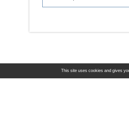
This site uses cookies and gives you
Horaires/Contacts
Commune de Barjouville
1, rue Jean Moulin
28630 Barjouville - FRANCE
+33 2 37 34 30 04
Contact par formulaire