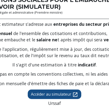
OIR (SIMULATEUR)
 légale et administrative (Première ministre)
t estimateur s'adresse aux
entreprises du secteur pr
nsuel
de l'ensemble des cotisations et contributions, 
ne embauche et le
salaire ne
t après impôt qui sera
ve
l'application, régulièrement mise à jour, des cotisatio
otisation, et de l'impôt sur le revenu au taux dit neutr
Il s'agit d'une estimation à titre
indicatif
.
 pas en compte les conventions collectives, ni les aides
ion mensuelle d'émettre des fiches de paie et la déclar
Accéder au simulateur
open_in_new
Urssaf