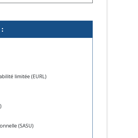
:
bilité limitée (EURL)
)
rsonnelle (SASU)