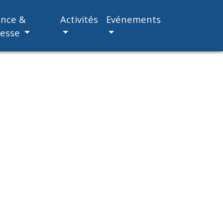
ance &
Activités
Evénements
nesse