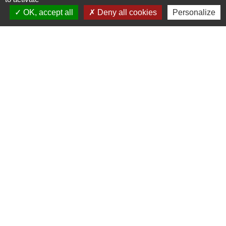
Contact par formulaire
OK, accept all
Deny all cookies
Personalize
Liens
Chartres Métropole
Conseil Départemental
Préfecture d'Eure-et-Loir
Filibus
Service-public
-
-
Mentions légales
Politique de confidentialité
-
-
Accessibilité
Plan du site
Gestion des cookies