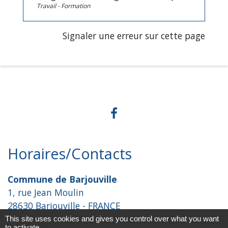
Travail - Formation
Signaler une erreur sur cette page
Horaires/Contacts
Commune de Barjouville
1, rue Jean Moulin
28630 Barjouville - FRANCE
+33 2 37 34 30 04
This site uses cookies and gives you control over what you want
to activate