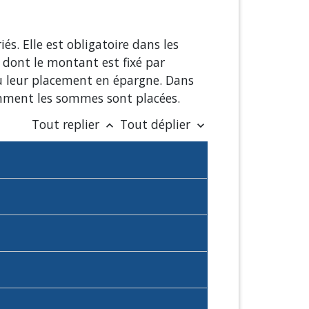
és. Elle est obligatoire dans les
me dont le montant est fixé par
u leur placement en épargne. Dans
omment les sommes sont placées.
Tout replier
Tout déplier
keyboard_arrow_up
keyboard_arrow_down