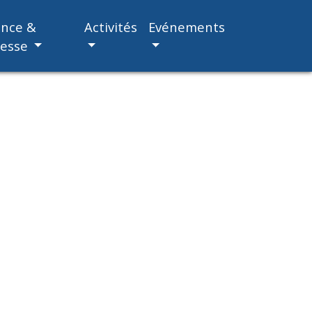
ance &
Activités
Evénements
nesse