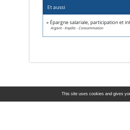
Et aussi
Épargne salariale, participation et 
Argent - Impôts - Consommation
This site uses cookies and gives you
Horaires/Contacts
Commune de Barjouville