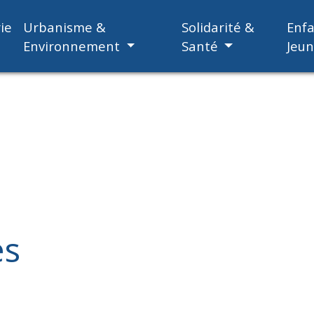
ie
Urbanisme &
Solidarité &
Enf
Environnement
Santé
Jeu
es