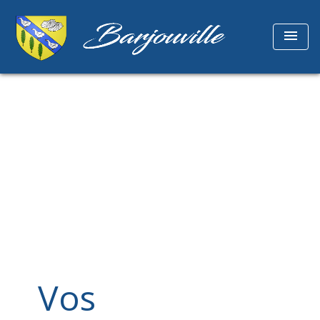
menu
Vos