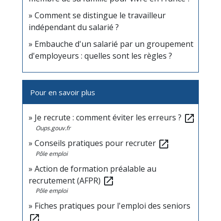
Comment se distingue le travailleur
indépendant du salarié ?
Embauche d'un salarié par un groupement
d'employeurs : quelles sont les règles ?
Pour en savoir plus
Je recrute : comment éviter les erreurs ?
open_in_new
Oups.gouv.fr
Conseils pratiques pour recruter
open_in_new
Pôle emploi
Action de formation préalable au
recrutement (AFPR)
open_in_new
Pôle emploi
Fiches pratiques pour l'emploi des seniors
open_in_new