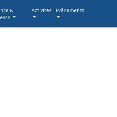
ance &
Activités
Evénements
nesse