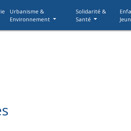
ie
Urbanisme &
Solidarité &
Enf
Environnement
Santé
Jeu
es