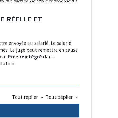
l nul, sans cause réelle et sérieuse ou
E RÉELLE ET
tre envoyée au salarié. Le salarié
ommes. Le juge peut remettre en cause
t-il être réintégré
dans
ntation.
Tout replier
Tout déplier
keyboard_arrow_up
keyboard_arrow_down