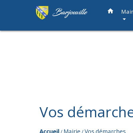
home
Mair
Vos démarch
Accueil
Mairie
Vos démarches
/
/