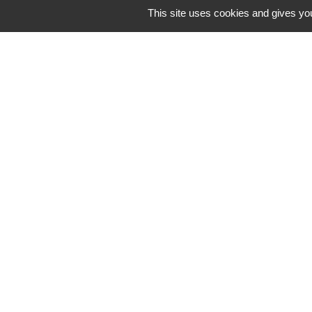
This site uses cookies and gives you
Horaires/Contacts
Commune de Barjouville
1, rue Jean Moulin
28630 Barjouville - FRANCE
+33 2 37 34 30 04
Contact par formulaire
-
Mentions légales
Politique de confidential