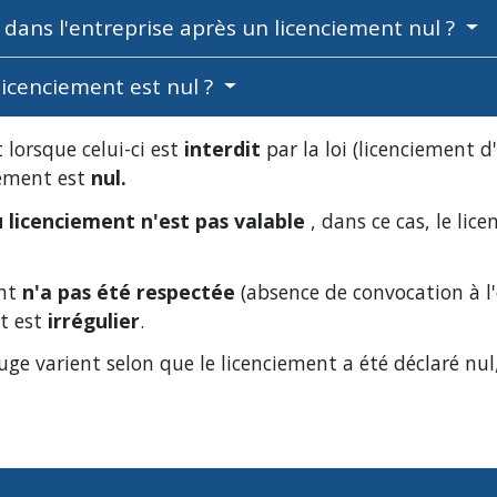
é dans l'entreprise après un licenciement nul ?
 licenciement est nul ?
 lorsque celui-ci est
interdit
par la loi (licenciement 
ciement est
nul
.
 licenciement n'est pas valable
, dans ce cas, le lic
nt
n'a pas été respectée
(absence de convocation à l'
nt est
irrégulier
.
ge varient selon que le licenciement a été déclaré nul,