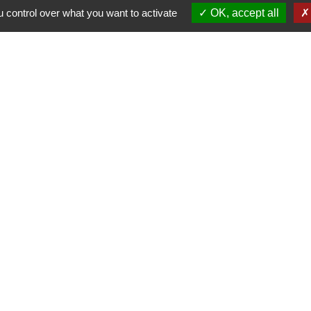
 control over what you want to activate
OK, accept all
-
-
-
ité
Accessibilité
Plan du site
Gestion des cookies