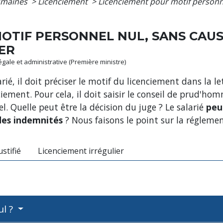
umaines
>
Licenciement
>
Licenciement pour motif personne
OTIF PERSONNEL NUL, SANS CAUS
ER
légale et administrative (Première ministre)
ié, il doit préciser le motif du licenciement dans la let
ciement. Pour cela, il doit saisir le conseil de prud'h
. Quelle peut être la décision du juge ? Le salarié
peu
des indemnités
? Nous faisons le point sur la régleme
stifié
Licenciement irrégulier
ul ?