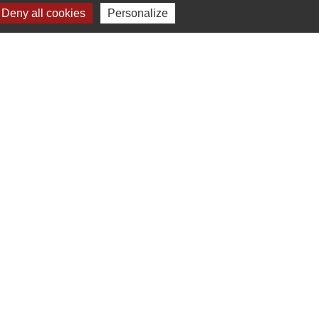
Deny all cookies
Personalize
Liens
Chartres Métropole
Conseil Départemental
Préfecture d'Eure-et-Loir
Filibus
Service-public