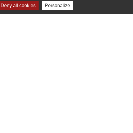
Deny all cookies
Personalize
Liens
Chartres Métropole
Conseil Départemental
Préfecture d'Eure-et-Loir
Filibus
Service-public