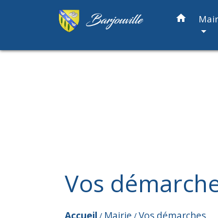
home
Mair
Vos démarch
Accueil
Mairie
Vos démarches
/
/