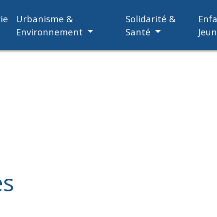
ie
Urbanisme &
Solidarité &
Enf
Environnement
Santé
Jeu
es