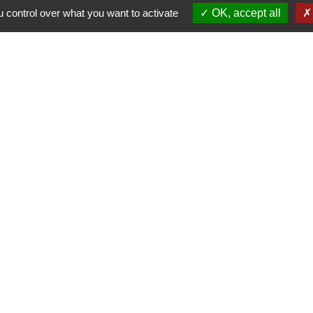
 control over what you want to activate
OK, accept all
-
-
-
ité
Accessibilité
Plan du site
Gestion des cookies