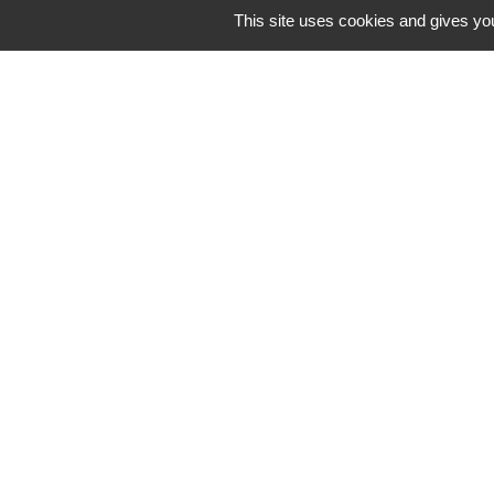
This site uses cookies and gives you
Horaires/Contacts
Commune de Barjouville
1, rue Jean Moulin
28630 Barjouville - FRANCE
+33 2 37 34 30 04
Contact par formulaire
-
Mentions légales
Politique de confidential