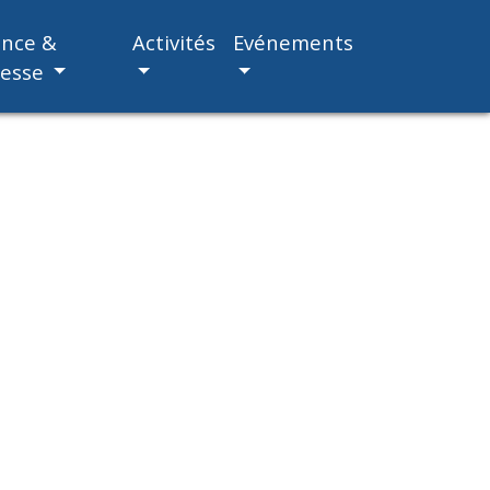
ance &
Activités
Evénements
nesse