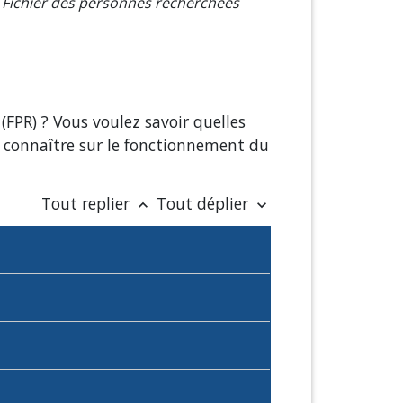
Fichier des personnes recherchées
FPR) ? Vous voulez savoir quelles
à connaître sur le fonctionnement du
Tout replier
Tout déplier
keyboard_arrow_up
keyboard_arrow_down