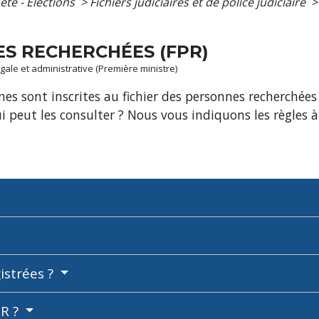
eté - Élections
>
Fichiers judiciaires et de police judiciaire
>
ES RECHERCHÉES (FPR)
légale et administrative (Première ministre)
 sont inscrites au fichier des personnes recherchées (
i peut les consulter ? Nous vous indiquons les règles 
istrées ?
PR ?