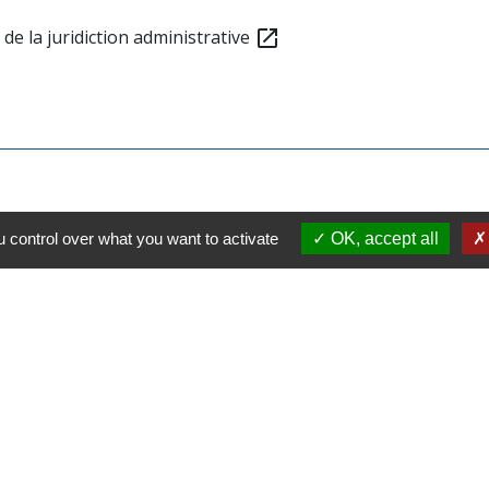
de la juridiction administrative
open_in_new
 control over what you want to activate
OK, accept all