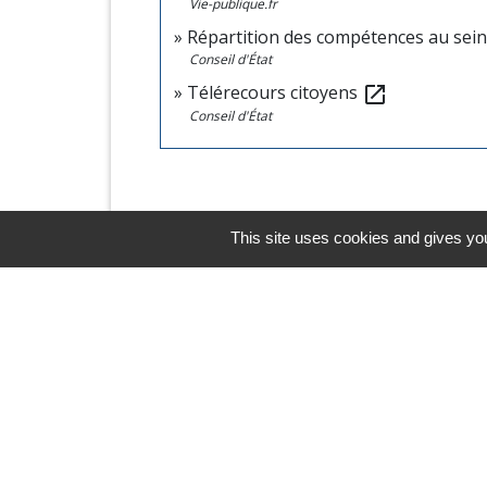
Vie-publique.fr
Répartition des compétences au sein 
Conseil d'État
Télérecours citoyens
open_in_new
Conseil d'État
This site uses cookies and gives you
Horaires/Contacts
Commune de Barjouville