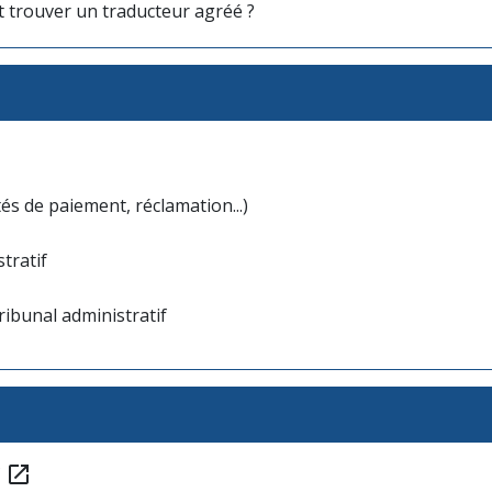
 trouver un traducteur agréé ?
ltés de paiement, réclamation...)
tratif
ibunal administratif
?
open_in_new