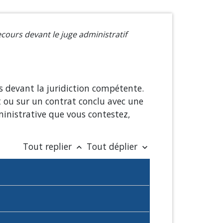
cours devant le juge administratif
rs devant la juridiction compétente.
t ou sur un contrat conclu avec une
ministrative que vous contestez,
Tout replier
Tout déplier
keyboard_arrow_up
keyboard_arrow_down