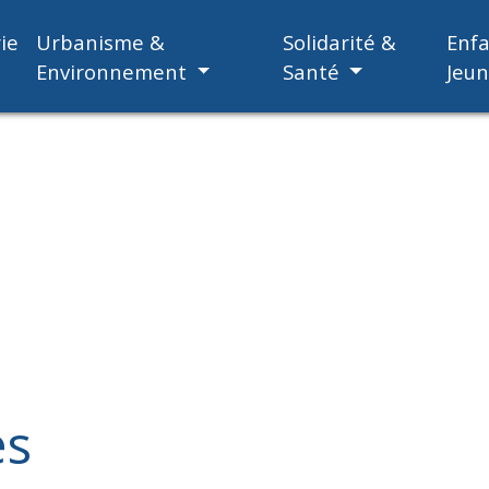
ie
Urbanisme &
Solidarité &
Enf
Environnement
Santé
Jeu
es