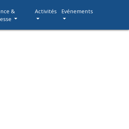
ance &
Activités
Evénements
nesse