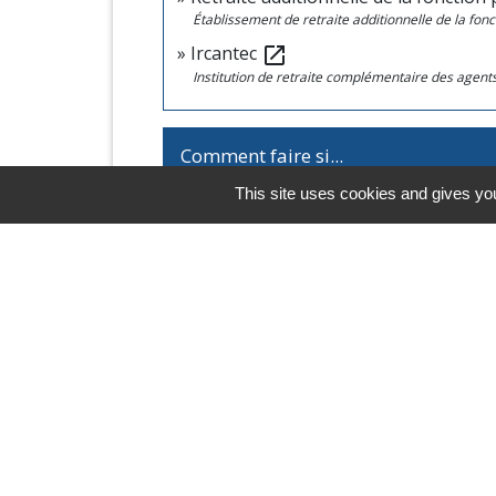
Établissement de retraite additionnelle de la fon
Ircantec
open_in_new
Institution de retraite complémentaire des agents n
Comment faire si...
This site uses cookies and gives you
Je prépare ma retraite