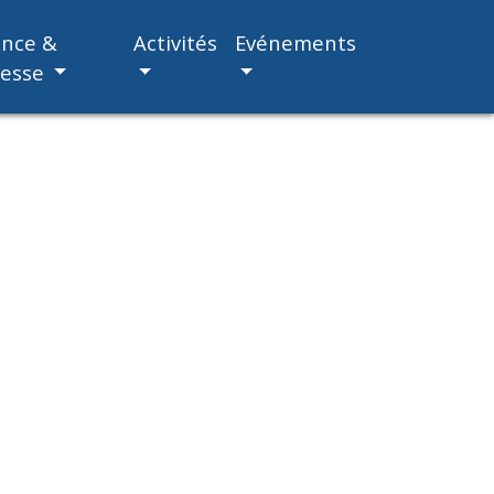
ance &
Activités
Evénements
nesse