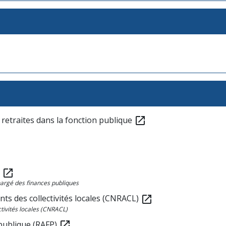
 retraites dans la fonction publique
open_in_new
t
open_in_new
chargé des finances publiques
nts des collectivités locales (CNRACL)
open_in_new
ctivités locales (CNRACL)
 publique (RAFP)
open_in_new