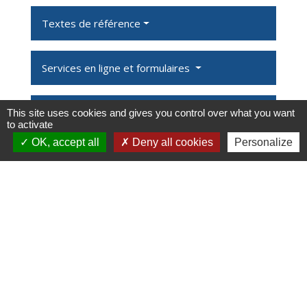
Textes de référence
Services en ligne et formulaires
Et aussi
This site uses cookies and gives you control over what you want
to activate
OK, accept all
Deny all cookies
Personalize
Recours administratif
Papiers - Citoyenneté - Élections
Agir en justice contre l'administration
Papiers - Citoyenneté - Élections
Obligation de motivation d'une décision
administrative
Papiers - Citoyenneté - Élections
Accès aux documents administratifs
Papiers - Citoyenneté - Élections