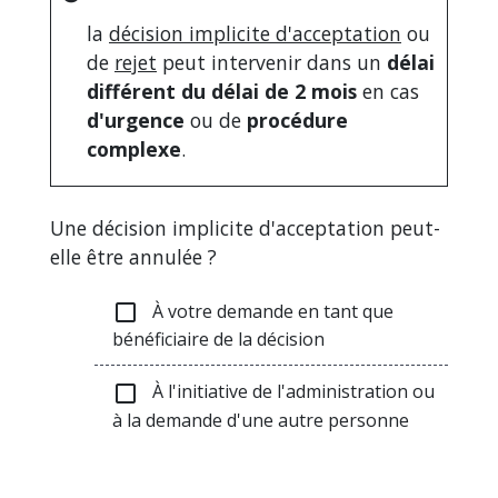
la
décision implicite d'acceptation
ou
de
rejet
peut intervenir dans un
délai
différent du délai de 2 mois
en cas
d'urgence
ou de
procédure
complexe
.
Une décision implicite d'acceptation peut-
elle être annulée ?
À votre demande en tant que
check_box_outline_blank
bénéficiaire de la décision
À l'initiative de l'administration ou
check_box_outline_blank
à la demande d'une autre personne