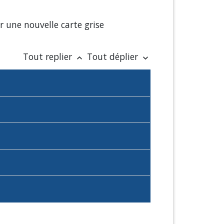
 une nouvelle carte grise
Tout replier
Tout déplier
keyboard_arrow_up
keyboard_arrow_down