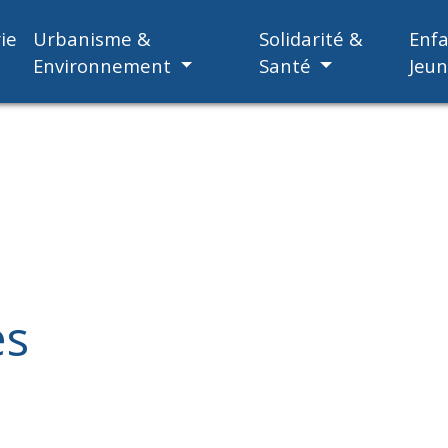
ie
Urbanisme &
Solidarité &
Enf
Environnement
Santé
Jeu
es