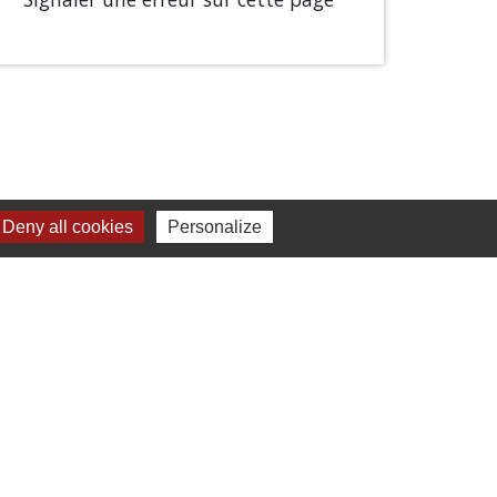
Deny all cookies
Personalize
Liens
Chartres Métropole
Conseil Départemental
Préfecture d'Eure-et-Loir
Filibus
Service-public