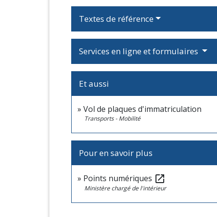
Textes de référence
Services en ligne et formulaires
Et aussi
Vol de plaques d'immatriculation
Transports - Mobilité
Pour en savoir plus
Points numériques
open_in_new
Ministère chargé de l'intérieur