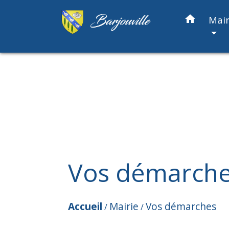
home
Mair
Vos démarch
Accueil
Mairie
Vos démarches
/
/