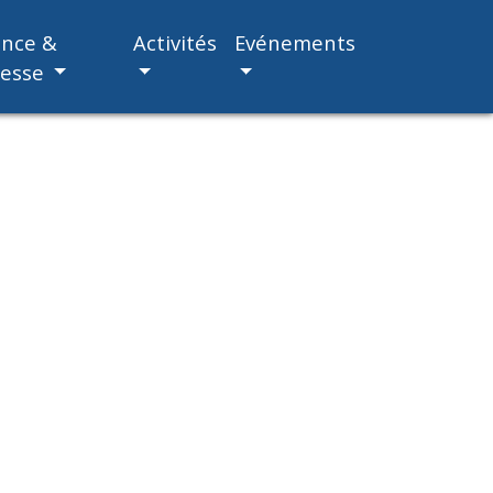
ance &
Activités
Evénements
nesse