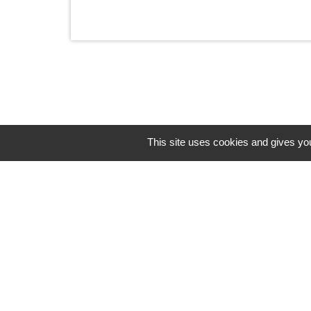
This site uses cookies and gives you
Horaires/Contacts
Commune de Barjouville
1, rue Jean Moulin
28630 Barjouville - FRANCE
+33 2 37 34 30 04
Contact par formulaire