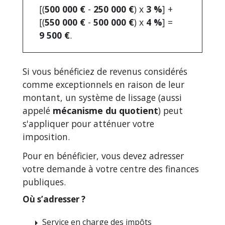
[(
500 000 €
-
250 000 €
) x
3 %
] +
[(
550 000 €
-
500 000 €
) x
4 %
] =
9 500 €
.
Si vous bénéficiez de revenus considérés
comme exceptionnels en raison de leur
montant, un système de lissage (aussi
appelé
mécanisme du quotient
) peut
s'appliquer pour atténuer votre
imposition.
Pour en bénéficier, vous devez adresser
votre demande à votre centre des finances
publiques.
Où s’adresser ?
Service en charge des impôts
arrow_right