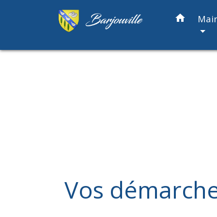
home
Mair
Vos démarch