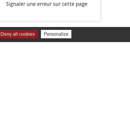
Signaler une erreur sur cette page
Deny all cookies
Personalize
Liens
Chartres Métropole
Conseil Départemental
Préfecture d'Eure-et-Loir
Filibus