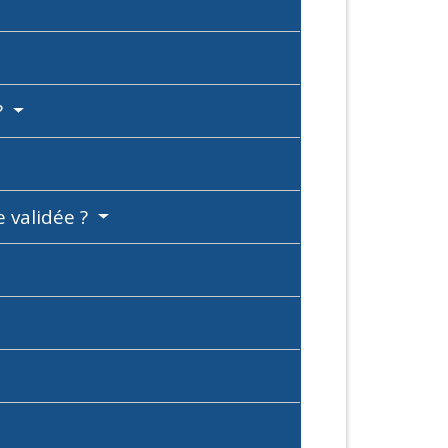
?
e validée ?