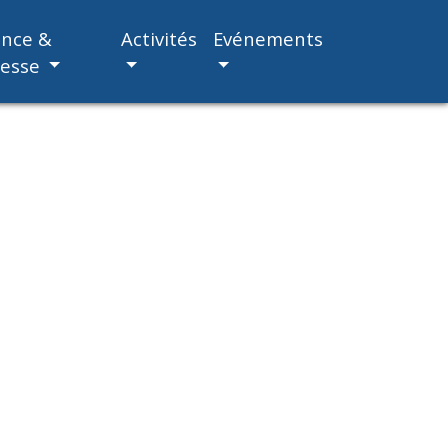
ance &
Activités
Evénements
nesse