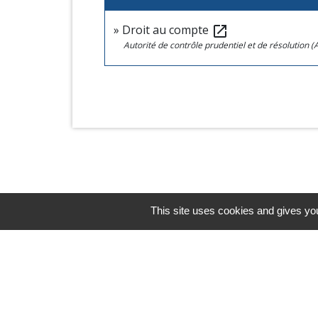
Droit au compte
open_in_new
Autorité de contrôle prudentiel et de résolution 
This site uses cookies and gives you
Horaires/Contacts
Commune de Barjouville
1, rue Jean Moulin