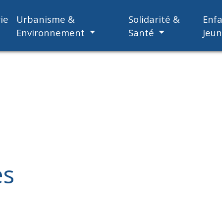
ie
Urbanisme &
Solidarité &
Enf
Environnement
Santé
Jeu
es