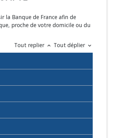
ir la Banque de France afin de
que, proche de votre domicile ou du
Tout replier
Tout déplier
keyboard_arrow_up
keyboard_arrow_down