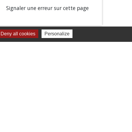
Signaler une erreur sur cette page
Deny all cookies
Personalize
Liens
Chartres Métropole
Conseil Départemental
Préfecture d'Eure-et-Loir
Filibus