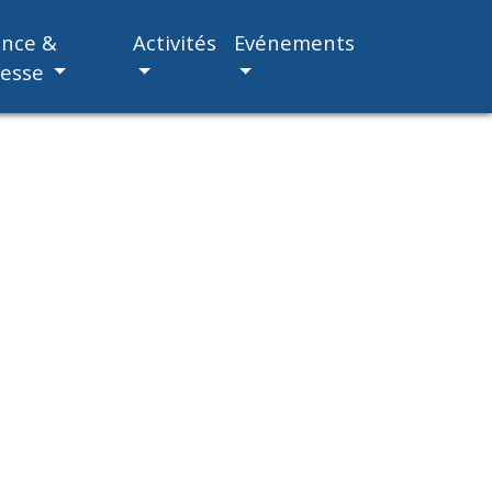
ance &
Activités
Evénements
nesse