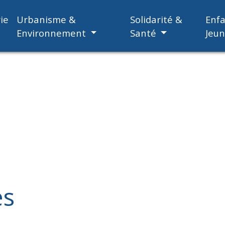
ie
Urbanisme &
Solidarité &
Enf
Environnement
Santé
Jeu
es