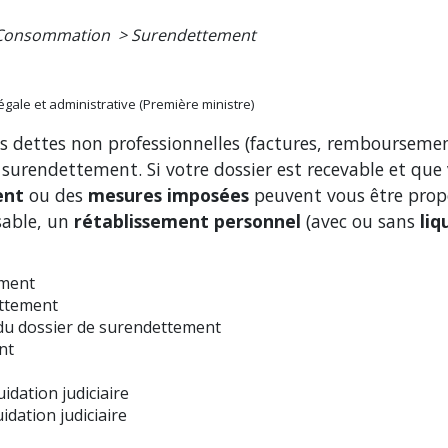
- Consommation
>
Surendettement
légale et administrative (Première ministre)
vos dettes non professionnelles (factures, remboursemen
surendettement. Si votre dossier est recevable et que
ent
ou des
mesures imposées
peuvent vous être propos
sable, un
rétablissement personnel
(avec ou sans
liq
ement
ettement
 du dossier de surendettement
nt
idation judiciaire
idation judiciaire