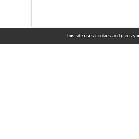
This site uses cookies and gives you
Horaires/Contacts
Commune de Barjouville
1, rue Jean Moulin
28630 Barjouville - FRANCE
+33 2 37 34 30 04
Contact par formulaire