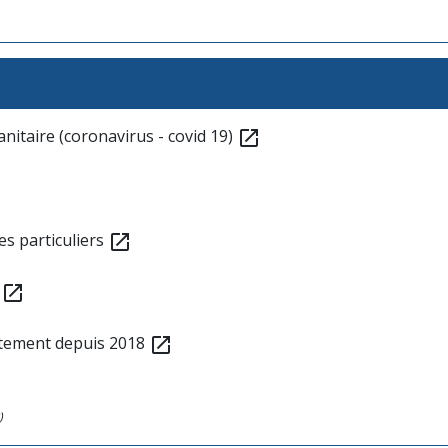
anitaire (coronavirus - covid 19)
open_in_new
es particuliers
open_in_new
t
open_in_new
ttement depuis 2018
open_in_new
)