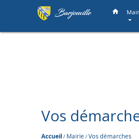
home
Mair
Vos démarch
Accueil
Mairie
Vos démarches
/
/