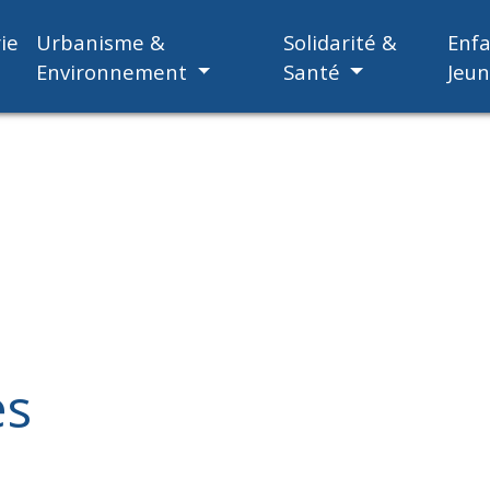
ie
Urbanisme &
Solidarité &
Enf
Environnement
Santé
Jeu
es