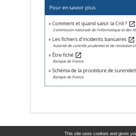
Pour en savoir plus
Comment et quand saisir la Cnil ?
open_in_new
Commission nationale de l'informatique et des lib
Les fichiers d'incidents bancaires
open_in_new
Autorité de contrôle prudentiel et de résolution 
Être fiché
open_in_new
Banque de France
Schéma de la procédure de surende
Banque de France
This site uses cookies and gives you