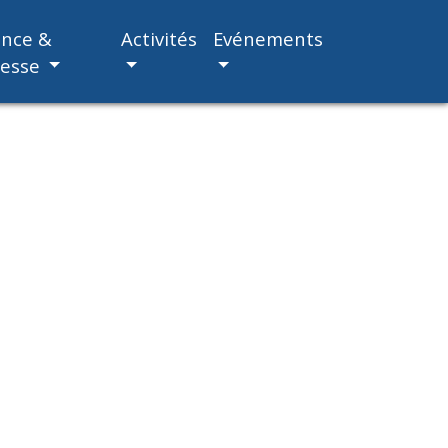
ance &
Activités
Evénements
nesse