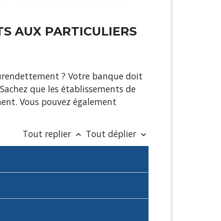
TS AUX PARTICULIERS
surendettement ? Votre banque doit
. Sachez que les établissements de
ement. Vous pouvez également
Tout replier
Tout déplier
keyboard_arrow_up
keyboard_arrow_down