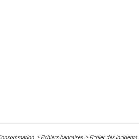
- Consommation
>
Fichiers bancaires
>
Fichier des incident