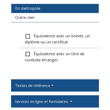
En métropole
Outre-mer
Équivalence avec un brevet, un
check_box_outline_blank
diplôme ou un certificat
Équivalence avec un titre de
check_box_outline_blank
conduite étranger
Textes de référence
Services en ligne et formulaires