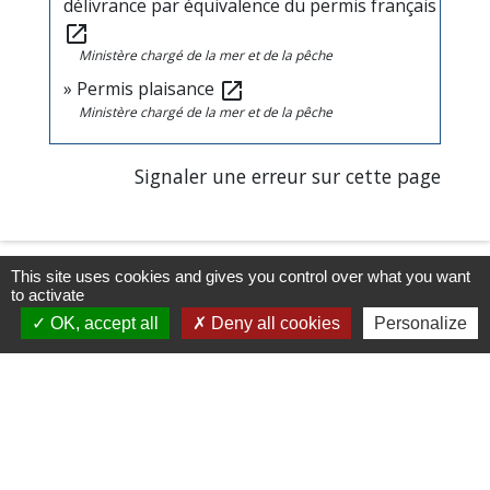
délivrance par équivalence du permis français
open_in_new
Ministère chargé de la mer et de la pêche
Permis plaisance
open_in_new
Ministère chargé de la mer et de la pêche
Signaler une erreur sur cette page
This site uses cookies and gives you control over what you want
to activate
OK, accept all
Deny all cookies
Personalize
Horaires/Contacts
Commune de Barjouville