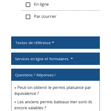
En ligne
check_box_outline_blank
Par courrier
check_box_outline_blank
Textes de référence
Services en ligne et formulaires
Questions ? Réponses !
Peut-on obtenir le permis plaisance par
équivalence ?
Les anciens permis bateaux mer sont-ils
encore valables ?