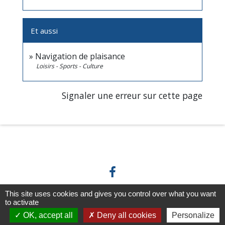
Et aussi
Navigation de plaisance
Loisirs - Sports - Culture
Signaler une erreur sur cette page
This site uses cookies and gives you control over what you want
to activate
Horaires/Contacts
OK, accept all
Deny all cookies
Personalize