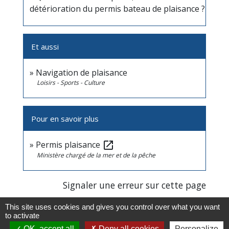
détérioration du permis bateau de plaisance ?
Et aussi
Navigation de plaisance
Loisirs - Sports - Culture
Pour en savoir plus
Permis plaisance
open_in_new
Ministère chargé de la mer et de la pêche
Signaler une erreur sur cette page
This site uses cookies and gives you control over what you want
to activate
OK, accept all
Deny all cookies
Personalize