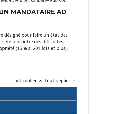
préventives d'un mandataire ad hoc
D'UN MANDATAIRE AD
e désigné pour faire un état des
priété rencontre des difficultés
opriété
(15 % si 201 lots et plus).
Tout replier
Tout déplier
keyboard_arrow_up
keyboard_arrow_down