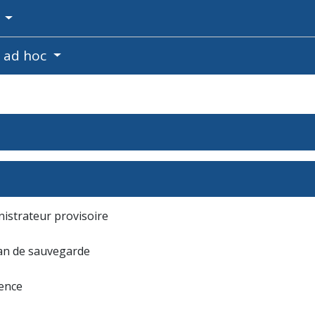
c
e ad hoc
nistrateur provisoire
plan de sauvegarde
rence