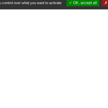
 control over what you want to activate
OK, accept all
-
-
-
ité
Accessibilité
Plan du site
Gestion des cookies
Site créé en partenariat avec Réseau des Communes