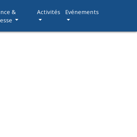
ance &
Activités
Evénements
nesse