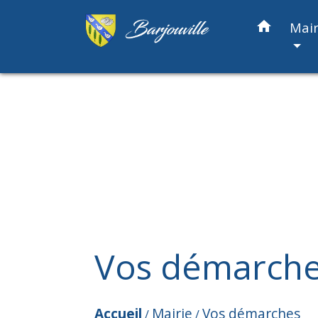
home
Mair
Vos démarch
Accueil
Mairie
Vos démarches
/
/