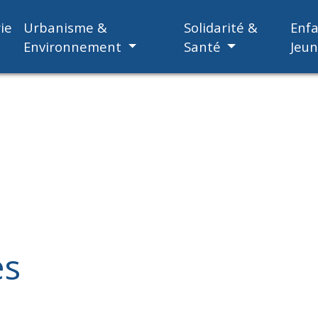
ie
Urbanisme &
Solidarité &
Enf
Environnement
Santé
Jeu
es