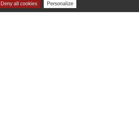
Deny all cookies
Personalize
Liens
Chartres Métropole
Conseil Départemental
Préfecture d'Eure-et-Loir
Filibus
Service-public