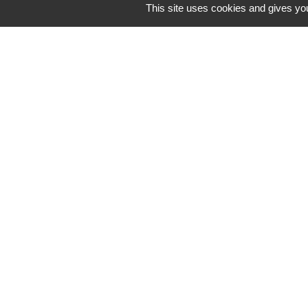
This site uses cookies and gives you
Horaires/Contacts
Commune de Barjouville
1, rue Jean Moulin
28630 Barjouville - FRANCE
+33 2 37 34 30 04
Contact par formulaire
-
Mentions légales
Politique de confidential