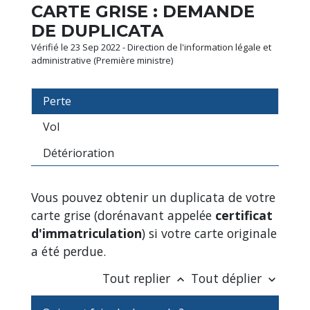
CARTE GRISE : DEMANDE
DE DUPLICATA
Vérifié le 23 Sep 2022 - Direction de l'information légale et
administrative (Première ministre)
Perte
Vol
Détérioration
Vous pouvez obtenir un duplicata de votre
carte grise (dorénavant appelée
certificat
d'immatriculation
) si votre carte originale
a été perdue.
Tout replier
Tout déplier
keyboard_arrow_up
keyboard_arrow_down