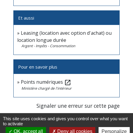
Et aussi
Leasing (location avec option d'achat) ou
location longue durée
Argent - Impôts - Consommation
Pour en savoir plus
Points numériques
open_in_new
Ministère chargé de l'intérieur
Signaler une erreur sur cette page
This site uses cookies and gives you control over what you want
to activate
OK, accept all
Deny all cookies
Personalize