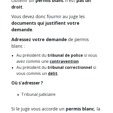
Obtenir un
permis blanc
n'est
pas un
droit
.
Vous devez donc fournir au juge les
documents qui justifient votre
demande
.
Adressez votre demande
de permis
blanc :
Au président du
tribunal de police
si vous
avez commis une
contravention
Au président du
tribunal correctionnel
si
vous commis un
délit
.
Où s’adresser ?
Tribunal judiciaire
arrow_right
Si le juge vous accorde un
permis blanc
, la