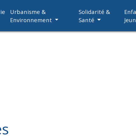
ie
Urbanisme &
Solidarité &
Enf
Environnement
Santé
Jeu
es