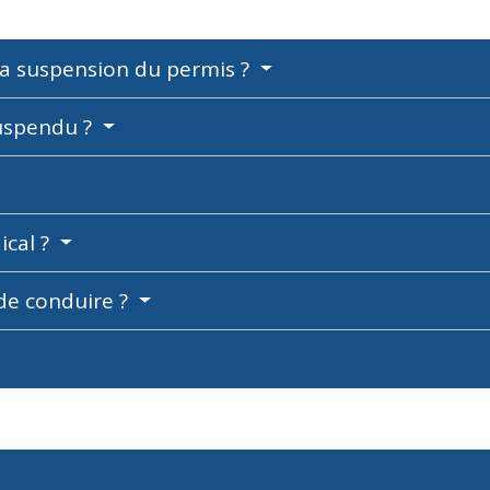
 la suspension du permis ?
suspendu ?
ical ?
de conduire ?