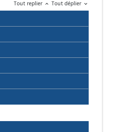
Tout replier
Tout déplier
keyboard_arrow_up
keyboard_arrow_down