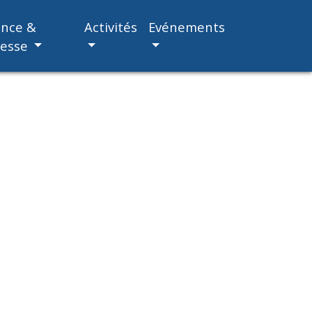
ance &
Activités
Evénements
nesse