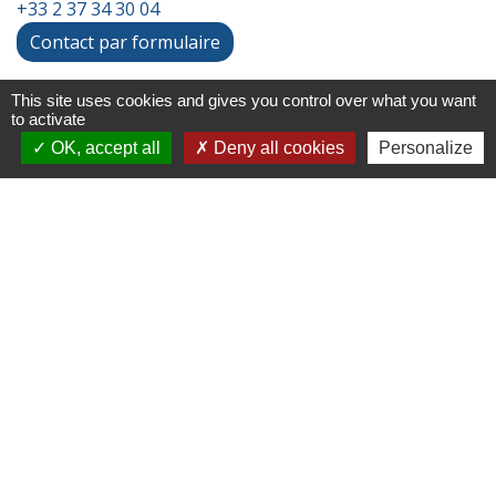
+33 2 37 34 30 04
Contact par formulaire
This site uses cookies and gives you control over what you want
Liens
to activate
OK, accept all
Deny all cookies
Personalize
Chartres Métropole
Conseil Départemental
Préfecture d'Eure-et-Loir
Filibus
Service-public
-
-
Mentions légales
Politique de confidentialité