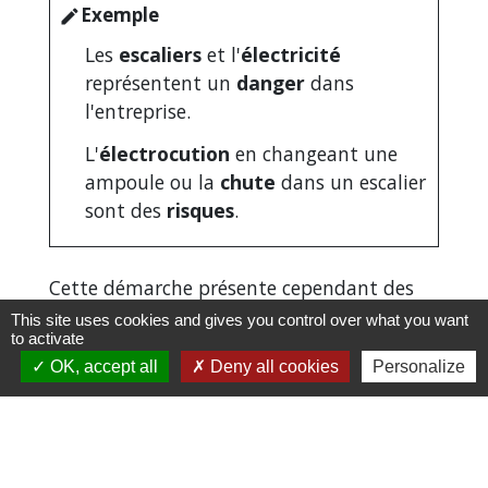
Exemple
edit
Les
escaliers
et l'
électricité
représentent un
danger
dans
l'entreprise.
L'
électrocution
en changeant une
ampoule ou la
chute
dans un escalier
sont des
risques
.
Cette démarche présente cependant des
particularités en fonction de l'effectif de
This site uses cookies and gives you control over what you want
to activate
l'entreprise.
OK, accept all
Deny all cookies
Personalize
Textes de référence