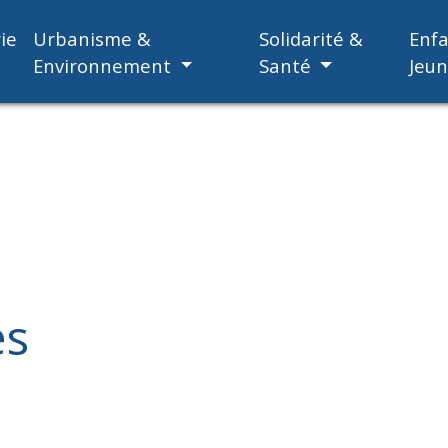
ie
Urbanisme &
Solidarité &
Enf
Environnement
Santé
Jeu
es