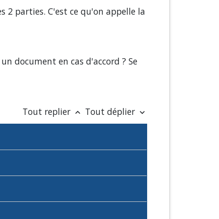
2 parties. C'est ce qu'on appelle la
r un document en cas d'accord ? Se
Tout replier
Tout déplier
keyboard_arrow_up
keyboard_arrow_down