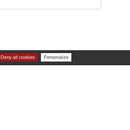
Liens
Deny all cookies
Personalize
Chartres Métropole
Conseil Départemental
Préfecture d'Eure-et-Loir
Filibus
Service-public