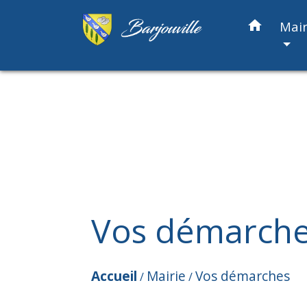
home
Mair
Vos démarch
Accueil
Mairie
Vos démarches
/
/