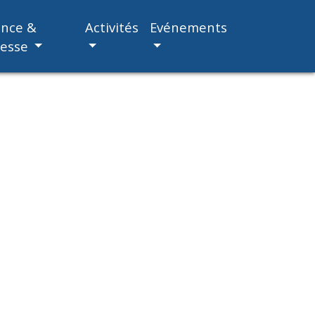
ance &
Activités
Evénements
nesse