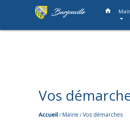
home
Mair
Vos démarch
Accueil
Mairie
Vos démarches
/
/