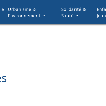
ie
Urbanisme &
Solidarité &
Enf
Environnement
Santé
Jeu
es