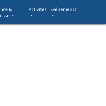
ance &
Activités
Evénements
nesse