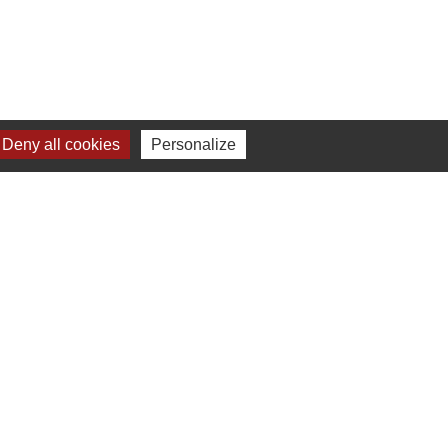
Liens
Deny all cookies
Personalize
Chartres Métropole
Conseil Départemental
Préfecture d'Eure-et-Loir
Filibus
Service-public