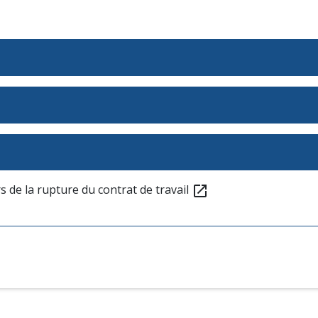
s de la rupture du contrat de travail
open_in_new