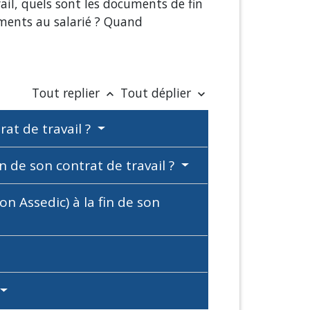
vail, quels sont les documents de fin
uments au salarié ? Quand
Tout replier
Tout déplier
keyboard_arrow_up
keyboard_arrow_down
rat de travail ?
n de son contrat de travail ?
n Assedic) à la fin de son