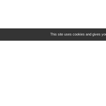
Horaires/Contacts
This site uses cookies and gives you
Commune de Barjouville
1, rue Jean Moulin
28630 Barjouville - FRANCE
+33 2 37 34 30 04
Contact par formulaire
-
Mentions légales
Politique de confidential