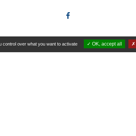
 control over what you want to activate
OK, accept all
-
-
-
ité
Accessibilité
Plan du site
Gestion des cookies