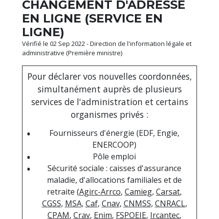
CHANGEMENT D'ADRESSE
EN LIGNE (SERVICE EN
LIGNE)
Vérifié le 02 Sep 2022 - Direction de l'information légale et
administrative (Première ministre)
Pour déclarer vos nouvelles coordonnées,
simultanément auprès de plusieurs
services de l'administration et certains
organismes privés :
Fournisseurs d'énergie (EDF, Engie,
ENERCOOP)
Pôle emploi
Sécurité sociale : caisses d'assurance
maladie, d'allocations familiales et de
retraite (
Agirc-Arrco
,
Camieg
,
Carsat
,
CGSS
,
MSA
,
Caf
,
Cnav
,
CNMSS
,
CNRACL
,
CPAM
,
Crav
,
Enim
,
FSPOEIE
,
Ircantec
,