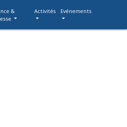
ance &
Activités
Evénements
nesse