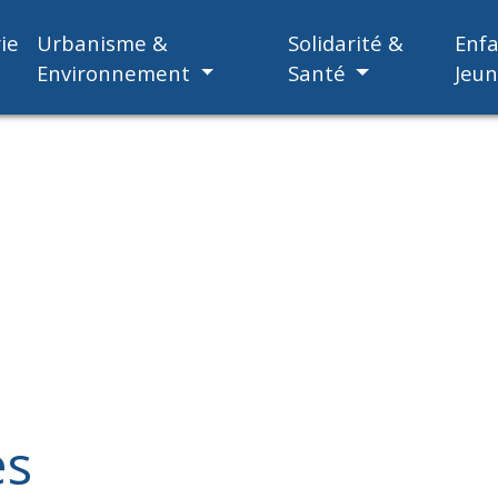
ie
Urbanisme &
Solidarité &
Enf
Environnement
Santé
Jeu
es